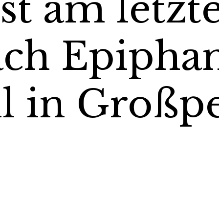
st am letzt
ch Epiphan
 in Großpe