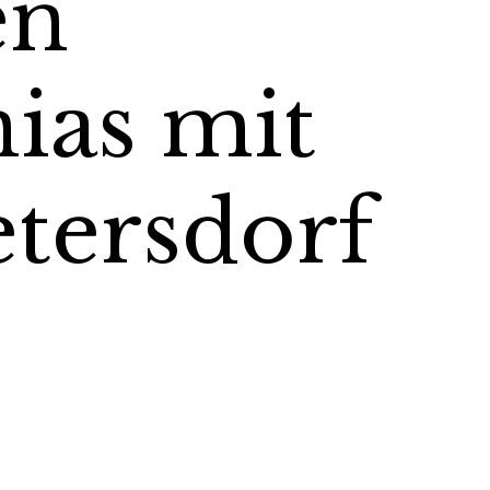
en
ias mit
tersdorf